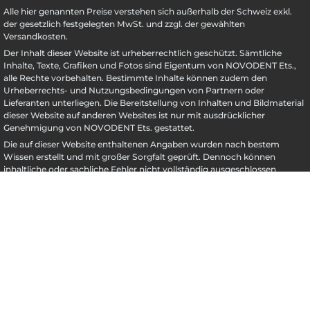
Alle hier genannten Preise verstehen sich außerhalb der Schweiz exkl.
der gesetzlich festgelegten MwSt. und zzgl. der gewählten
Versandkosten.
Der Inhalt dieser Website ist urheberrechtlich geschützt. Sämtliche
Inhalte, Texte, Grafiken und Fotos sind Eigentum von NOVODENT Ets.,
alle Rechte vorbehalten. Bestimmte Inhalte können zudem den
Urheberrechts- und Nutzungsbedingungen von Partnern oder
Lieferanten unterliegen. Die Bereitstellung von Inhalten und Bildmaterial
dieser Website auf anderen Websites ist nur mit ausdrücklicher
Genehmigung von NOVODENT Ets. gestattet.
Die auf dieser Website enthaltenen Angaben wurden nach bestem
Wissen erstellt und mit großer Sorgfalt geprüft. Dennoch können
inhaltliche oder sachliche Fehler nicht vollständig ausgeschlossen
werden. NOVODENT Ets. übernimmt keine Garantie oder Haftung für die
Richtigkeit, Aktualität und Vollständigkeit der bereitgestellten
Informationen. Alle Angaben erfolgen ohne Gewähr. Dies gilt auch für
alle Links zu externen Websites, die auf dieser Seite genannt werden.
UVP = Unverbindliche Preisempfehlung des Herstellers
** Gilt für Lieferungen nach Liechtenstein.
Hier
finden Sie Informationen
zu Lieferzeiten für andere Länder und zur Berechnung des Liefertermins.
Donnerstag, 6. August 2026