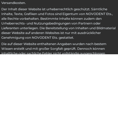
Versandkosten.
Der Inhalt dieser Website ist urheberrechtlich geschützt. Sämtliche
Inhalte, Texte, Grafiken und Fotos sind Eigentum von NOVODENT Ets.,
alle Rechte vorbehalten. Bestimmte Inhalte können zudem den
Urheberrechts- und Nutzungsbedingungen von Partnern oder
Lieferanten unterliegen. Die Bereitstellung von Inhalten und Bildmaterial
dieser Website auf anderen Websites ist nur mit ausdrücklicher
Genehmigung von NOVODENT Ets. gestattet.
Die auf dieser Website enthaltenen Angaben wurden nach bestem
Wissen erstellt und mit großer Sorgfalt geprüft. Dennoch können
inhaltliche oder sachliche Fehler nicht vollständig ausgeschlossen
werden. NOVODENT Ets. übernimmt keine Garantie oder Haftung für die
Richtigkeit, Aktualität und Vollständigkeit der bereitgestellten
Informationen. Alle Angaben erfolgen ohne Gewähr. Dies gilt auch für
alle Links zu externen Websites, die auf dieser Seite genannt werden.
UVP = Unverbindliche Preisempfehlung des Herstellers
** Gilt für Lieferungen nach Liechtenstein.
Hier
finden Sie Informationen
zu Lieferzeiten für andere Länder und zur Berechnung des Liefertermins.
Freitag, 7. August 2026
Umgesetzt mit
XONIC Solutions Shopsystem