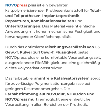
NOVO
press
plus
ist ein bewährter,
kaltpolymerisierender Prothesenkunststoff für
Total-
und Teilprothesen
,
Implantatprothetik
,
Reparaturen
,
Kombinationsarbeiten
und
Unterfütterungen
. Das Material vereint einfache
Anwendung mit hoher mechanischer Festigkeit und
hervorragender Oberflächenqualität.
Durch das optimierte
Mischungsverhältnis von 1,5
Gew.-T. Pulver zu 1 Gew.-T. Flüssigkeit
bietet
NOVOpress plus eine komfortable Verarbeitungszeit,
ausgezeichnete Fließfähigkeit und eine gleichmäßig
dichte Polymerisationsstruktur.
Das farbstabile,
aminfreie Katalysatorsystem
sorgt
für zuverlässige Polymerisationsergebnisse bei
geringem Restmonomergehalt. Die
Farbabstimmung auf NOVOdur, NOVOdon und
NOVOpress multi
ermöglicht eine einheitliche
Verarbeitung in allen Bereichen der Prothetik.