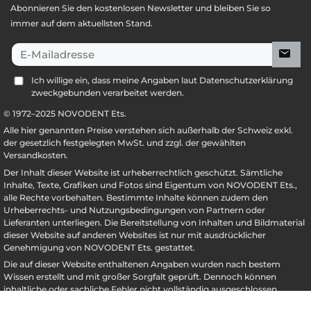
Abonnieren Sie den kostenlosen Newsletter und bleiben Sie so
immer auf dem aktuellsten Stand.
E-Mailadresse
Ich willige ein, dass meine Angaben laut Datenschutzerklärung
zweckgebunden verarbeitet werden.
© 1972–
2025
NOVODENT Ets.
Alle hier genannten Preise verstehen sich außerhalb der Schweiz exkl.
der gesetzlich festgelegten MwSt. und zzgl. der gewählten
Versandkosten.
Der Inhalt dieser Website ist urheberrechtlich geschützt. Sämtliche
Inhalte, Texte, Grafiken und Fotos sind Eigentum von NOVODENT Ets.,
alle Rechte vorbehalten. Bestimmte Inhalte können zudem den
Urheberrechts- und Nutzungsbedingungen von Partnern oder
Lieferanten unterliegen. Die Bereitstellung von Inhalten und Bildmaterial
dieser Website auf anderen Websites ist nur mit ausdrücklicher
Genehmigung von NOVODENT Ets. gestattet.
Die auf dieser Website enthaltenen Angaben wurden nach bestem
Wissen erstellt und mit großer Sorgfalt geprüft. Dennoch können
inhaltliche oder sachliche Fehler nicht vollständig ausgeschlossen
werden. NOVODENT Ets. übernimmt keine Garantie oder Haftung für die