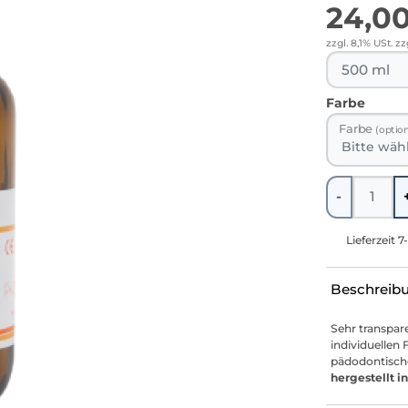
24,0
zzgl. 8,1% USt.
zz
Farbe
Farbe
(option
Menge
-
Lieferzeit 7
Beschreib
Sehr transpare
individuellen 
pädodontisc
hergestellt 