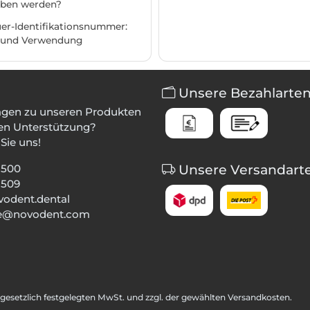
ben werden?
er-Identifikationsnummer:
 und Verwendung
Unsere Bezahlarte
agen zu unseren Produkten
en Unterstützung?
Sie uns!
1500
Unsere Versandart
1509
odent.dental
ice@novodent.com
r gesetzlich festgelegten MwSt. und zzgl. der gewählten Versandkosten.