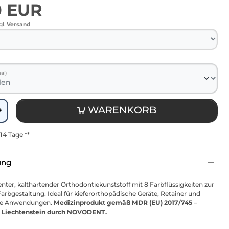
0 EUR
gl.
Versand
al)
WARENKORB
+
-14 Tage **
ung
nter, kalthärtender Orthodontiekunststoff mit 8 Farbflüssigkeiten zur
Farbgestaltung. Ideal für kieferorthopädische Geräte, Retainer und
he Anwendungen.
Medizinprodukt gemäß MDR (EU) 2017/745 –
in Liechtenstein durch NOVODENT.