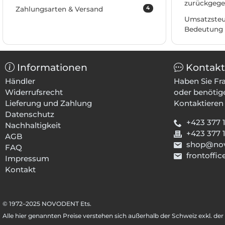
zurückgege
4
Zahlungsarten & Versand
Umsatzsteu
Bedeutung
Informationen
Kontakt
Händler
Haben Sie Fr
Widerrufsrecht
oder benötig
Lieferung und Zahlung
Kontaktieren 
Datenschutz
+423 377 
Nachhaltigkeit
+423 377 
AGB
shop@nov
FAQ
frontoff
Impressum
Kontakt
© 1972–
2025
NOVODENT Ets.
Alle hier genannten Preise verstehen sich außerhalb der Schweiz exkl. de