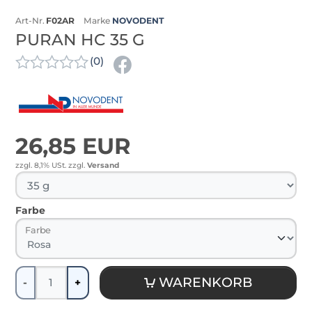
Art-Nr.
F02AR
Marke
NOVODENT
PURAN HC 35 G
(0)
26,85 EUR
zzgl. 8,1% USt.
zzgl.
Versand
Farbe
Farbe
Menge
WARENKORB
-
+